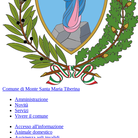
Comune di Monte Santa Maria Tiberina
Amministrazione
Novità
Servizi
Vivere il comune
Accesso all'informazione
Animale domestico
Assistenza agli invalidi