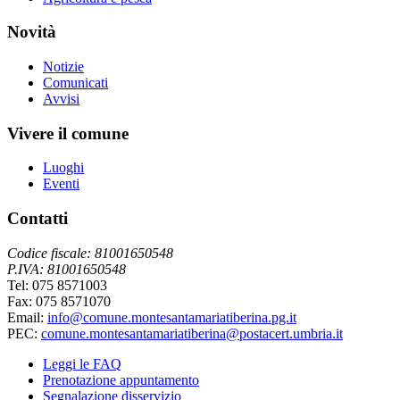
Novità
Notizie
Comunicati
Avvisi
Vivere il comune
Luoghi
Eventi
Contatti
Codice fiscale: 81001650548
P.IVA: 81001650548
Tel: 075 8571003
Fax: 075 8571070
Email:
info@comune.montesantamariatiberina.pg.it
PEC:
comune.montesantamariatiberina@postacert.umbria.it
Leggi le FAQ
Prenotazione appuntamento
Segnalazione disservizio