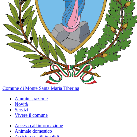
Comune di Monte Santa Maria Tiberina
Amministrazione
Novità
Servizi
Vivere il comune
Accesso all'informazione
Animale domestico
Assistenza agli invalidi