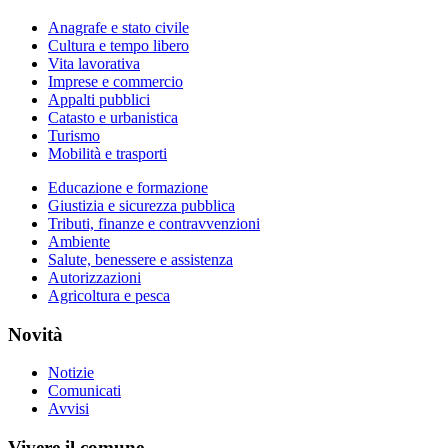
Anagrafe e stato civile
Cultura e tempo libero
Vita lavorativa
Imprese e commercio
Appalti pubblici
Catasto e urbanistica
Turismo
Mobilità e trasporti
Educazione e formazione
Giustizia e sicurezza pubblica
Tributi, finanze e contravvenzioni
Ambiente
Salute, benessere e assistenza
Autorizzazioni
Agricoltura e pesca
Novità
Notizie
Comunicati
Avvisi
Vivere il comune