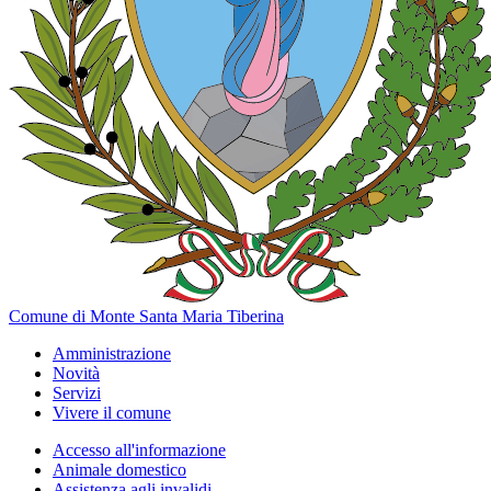
Comune di Monte Santa Maria Tiberina
Amministrazione
Novità
Servizi
Vivere il comune
Accesso all'informazione
Animale domestico
Assistenza agli invalidi