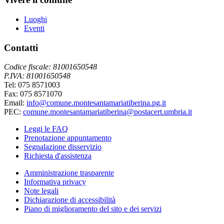
Luoghi
Eventi
Contatti
Codice fiscale: 81001650548
P.IVA: 81001650548
Tel: 075 8571003
Fax: 075 8571070
Email:
info@comune.montesantamariatiberina.pg.it
PEC:
comune.montesantamariatiberina@postacert.umbria.it
Leggi le FAQ
Prenotazione appuntamento
Segnalazione disservizio
Richiesta d'assistenza
Amministrazione trasparente
Informativa privacy
Note legali
Dichiarazione di accessibilità
Piano di miglioramento del sito e dei servizi